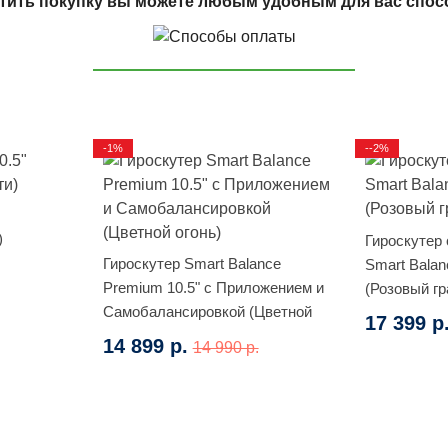
тить покупку вы можете любым удобным для вас спос
-1%
--2%
)
Гироскутер
Гироскутер Smart Balance
Smart Balan
Premium 10.5" с Приложением и
(Розовый г
Самобалансировкой (Цветной
17 399 р
огонь)
14 899 р.
14 990 р.