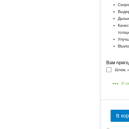
Скоро
Выдер
Дальн
Качес
толщ
Улучш
Bluet
Вам приго
Шлем, н
В н
В ко