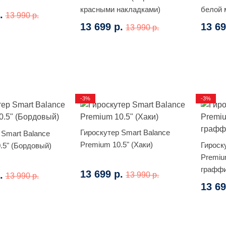
красными накладками)
белой 
.
13 990 р.
13 699 р.
13 69
13 990 р.
-3%
-3%
Гироскутер Smart Balance
 Smart Balance
Premium 10.5" (Хаки)
Гироск
.5" (Бордовый)
Premiu
граффи
13 699 р.
.
13 990 р.
13 990 р.
13 69